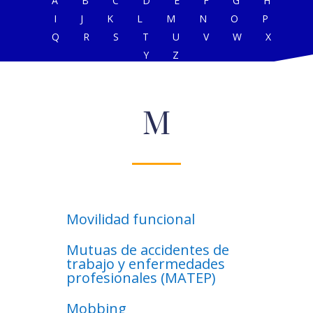
A
B
C
D
E
F
G
H
I
J
K
L
M
N
O
P
Q
R
S
T
U
V
W
X
Y
Z
M
Movilidad funcional
Mutuas de accidentes de
trabajo y enfermedades
profesionales (MATEP)
Mobbing