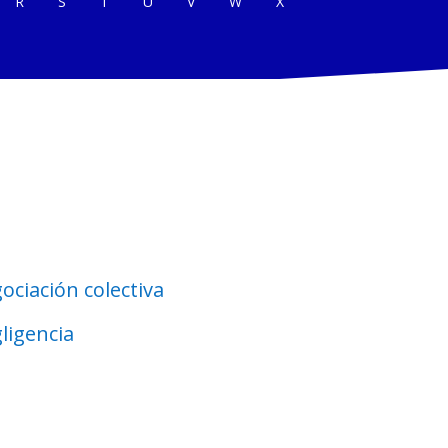
R
S
T
U
V
W
X
ociación colectiva
ligencia