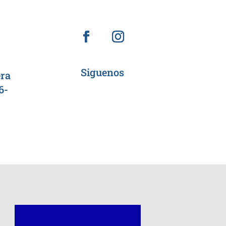
Siguenos
era
6-