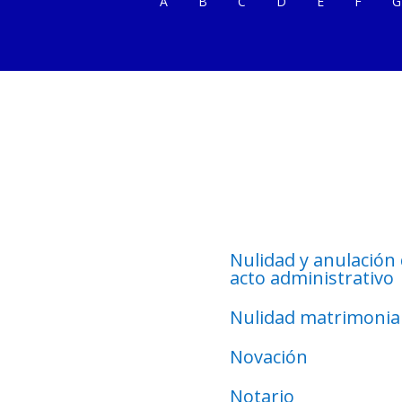
A
B
C
D
E
F
G
Nulidad y anulación 
acto administrativo
Nulidad matrimonia
Novación
Notario