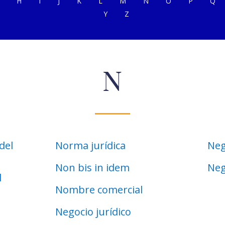
H
I
J
K
L
M
N
O
P
Q
Y
Z
N
del
Norma jurídica
Neg
Non bis in idem
Neg
l
Nombre comercial
Negocio jurídico