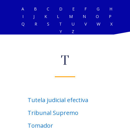
A
B
C
D
E
F
G
H
I
J
K
L
M
N
O
P
Q
R
S
T
U
V
W
X
Y
Z
T
Tutela judicial efectiva
Tribunal Supremo
Tomador