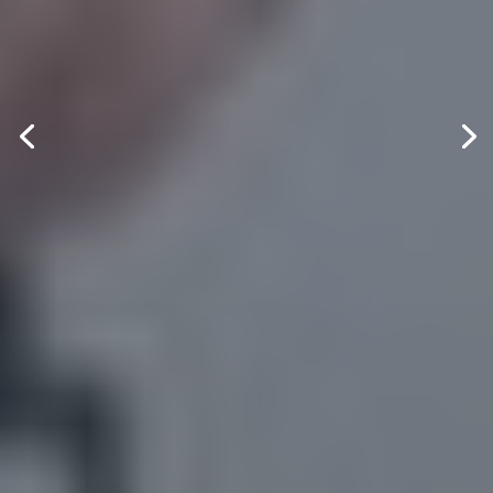
de Ejercicio
Profesional
Referentes en Calidad y
Claridad.
Alto Porcentaje de Éxitos.
Saber Más