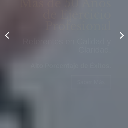
de Ejercicio
Profesional
Referentes en Calidad y
Claridad.
Alto Porcentaje de Éxitos.
Saber Más