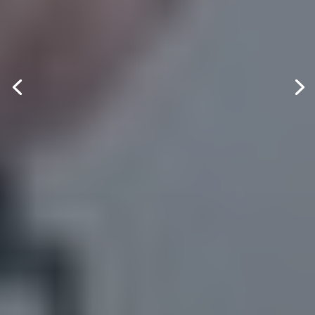
de Ejercicio
Profesional
Referentes en Calidad y
Claridad.
Alto Porcentaje de Éxitos.
Saber Más